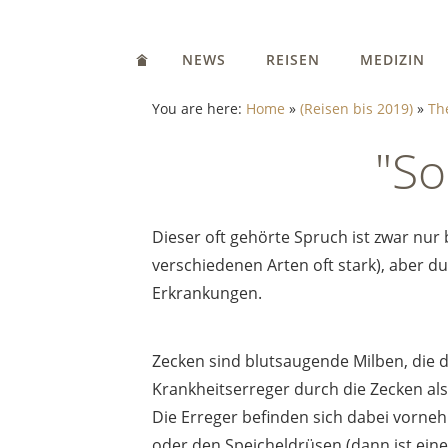
NEWS
REISEN
MEDIZIN
You are here:
Home
»
(Reisen bis 2019)
»
Th
"So
Dieser oft gehörte Spruch ist zwar nur 
verschiedenen Arten oft stark), aber d
Erkrankungen.
Zecken sind blutsaugende Milben, die 
Krankheitserreger durch die Zecken al
Die Erreger befinden sich dabei vorne
oder den Speicheldrüsen (dann ist ein