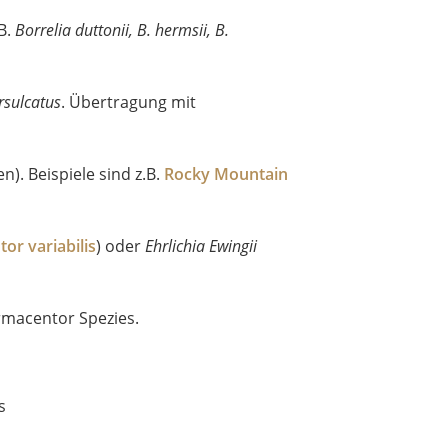
.B.
Borrelia duttonii, B. hermsii, B.
rsulcatus
. Übertragung mit
). Beispiele sind z.B.
Rocky Mountain
or variabilis
) oder
Ehrlichia Ewingii
ermacentor Spezies.
s