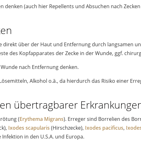
ien denken (auch hier Repellents und Absuchen nach Zecke
ken
te direkt über der Haut und Entfernung durch langsamen un
este des Kopfapparates der Zecke in der Wunde, ggf. chirur
r Wunde nach Entfernung denken.
Lösemitteln, Alkohol o.ä., da hierdurch das Risiko einer E
ken übertragbarer Erkrankunge
trötung (
Erythema Migrans
). Erreger sind Borrelien des Bo
ck),
Ixodes scapularis
(Hirschzecke),
Ixodes pacificus
,
Ixodes
Infektion in den U.S.A. und Europa.