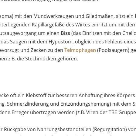
ma) mit den Mundwerkzeugen und Gliedmaßen, sitzt ein Paa
nterliegenden Kapillargefäße des Wirtes einritzt um mit de
 Blutsaugevorgang um einen
Biss
(das Einritzen mit den Cheli
(das Saugen mit dem Hypostom, obgleich des Fehlens eines 
 bevorzugt und Zecken zu den
Telmophagen
(Poolsaugern) ge
nen z.B. die Stechmücken gehören.
cke oft ein Klebstoff zur besseren Anhaftung ihres Körpers
ng, Schmerzlinderung und Entzündungshemung) mit dem Spe
ene Erreger übertragen werden (z.B. Viren der TBE Gruppe,
r Rückgabe von Nahrungsbestandteilen (Regurgitation) von