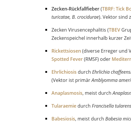
Zecken-Rückfallfieber
(
TBRF: Tick B
turicatae, B. crocidurae
). Vektor sind
Zecken Virusencephalitis (
TBEV
Grup
Zeckenspeichel innerhalb kurzer Zei
Rickettsiosen
(diverse Erreger und V
Spotted Fever
(RMSF) oder
Mediter
Ehrlichiosis
durch
Ehrlichia chaffeens
(Vektor ist primär
Amblyomma amer
Anaplasmosis
, meist durch
Anaplas
Tularaemie
durch
Francisella tularens
Babesiosis
, meist durch
Babesia micr