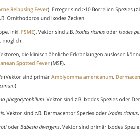
orne Relapsing Fever
). Erreger sind >10 Borrelien-Spezies (z
 z.B. Ornithodoros und Ixodes Zecken.
pe, inkl.
FSME
). Vektor sind z.B.
Ixodes ricinus
oder
Ixodes pe
t möglich.
ektoren, die klinisch ähnliche Erkrankungen auslösen können
ranean Spotted Fever
(MSF).
is
(Vektor sind primär
Amblyomma americanum
,
Dermacent
icanum
)
ma phagocytophilum
. Vektor sind z.B. Ixodes Spezies oder D
is
. Vektor sind z.B. Dermacentor Spezies oder
Ixodes ricinus
.
oti
oder
Babesia divergens
. Vektor sind primär Ixodes Spezie