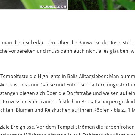
an die Insel erkunden. Über die Bauwerke der Insel steht 
uche vorbereiten und muss dann auch nicht alles glauben, 
 Tempelfeste die Highlights in Balis Alltagsleben: Man bumm
hts ist los - nur Gänse und Enten schnattern ungestört um
tangen biegen sich über die Dorfstraße und weisen auf ein 
rozession von Frauen - festlich in Brokatschärpen gekleidet
üchten, Blumen und Reiskuchen auf ihren Köpfen - bis zu 1 
soziale Ereignisse. Vor dem Tempel strömen die farbenfroh